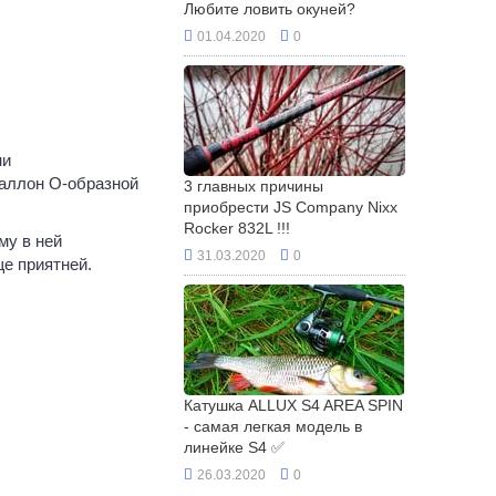
Любите ловить окуней?
01.04.2020
0
ни
баллон О-образной
3 главных причины
приобрести JS Company Nixx
Rocker 832L !!!
му в ней
31.03.2020
0
ще приятней.
Катушка ALLUX S4 AREA SPIN
- самая легкая модель в
линейке S4 ✅
26.03.2020
0