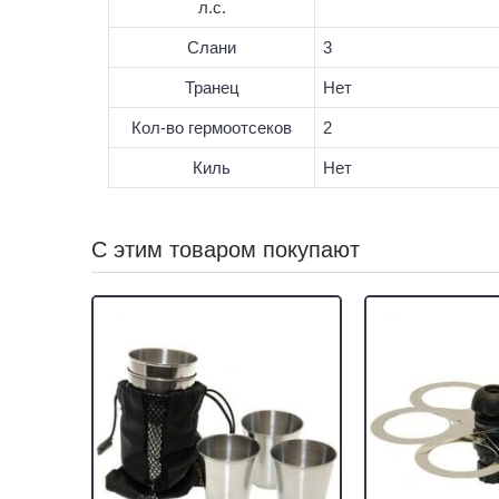
л.с.
Слани
3
Транец
Нет
Кол-во гермоотсеков
2
Киль
Нет
С этим товаром покупают