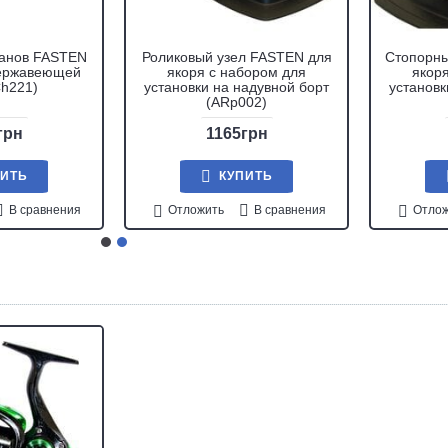
канов FASTEN
Роликовый узел FASTEN для
Стопорны
нержавеющей
якоря с набором для
якор
Ch221)
установки на надувной борт
установк
(ARp002)
грн
1165грн
ПИТЬ
КУПИТЬ
В сравнения
Отложить
В сравнения
Отлож