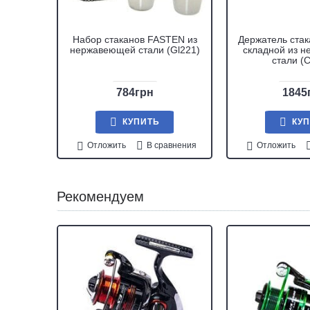
ASTEN с
Набор стаканов FASTEN из
Держатель ста
вки на
нержавеющей стали (Gl221)
складной из 
p213)
стали (
784грн
1845
КУПИТЬ
КУ
внения
Отложить
В сравнения
Отложить
Рекомендуем