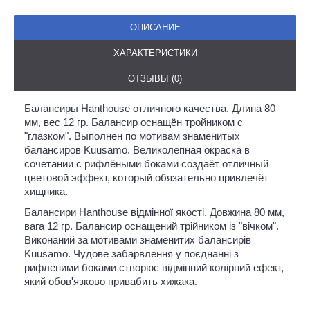
ОПИСАНИЕ
ХАРАКТЕРИСТИКИ
ОТЗЫВЫ (0)
Балансиры Hanthouse отличного качества. Длина 80
мм, вес 12 гр. Балансир оснащён тройником с
"глазком". Выполнен по мотивам знаменитых
балансиров Kuusamo. Великолепная окраска в
сочетании с рифлёными боками создаёт отличный
цветовой эффект, который обязательно привлечёт
хищника.
Балансири Hanthouse відмінної якості. Довжина 80 мм,
вага 12 гр. Балансир оснащений трійником із "вічком".
Виконаний за мотивами знаменитих балансирів
Kuusamo. Чудове забарвлення у поєднанні з
рифленими боками створює відмінний колірний ефект,
який обов'язково привабить хижака.