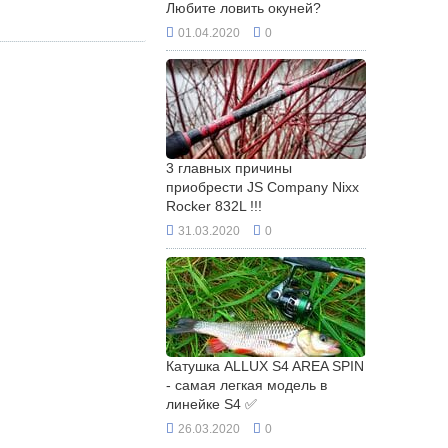
Любите ловить окуней?
01.04.2020
0
3 главных причины
приобрести JS Company Nixx
Rocker 832L !!!
31.03.2020
0
Катушка ALLUX S4 AREA SPIN
- самая легкая модель в
линейке S4 ✅
26.03.2020
0