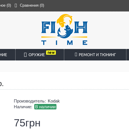
ное (
0
)
Сравнения (
0
)
new
НИЕ
ОРУЖИЕ
РЕМОНТ И ТЮНИНГ
р.
Производитель:
Kodak
Наличие:
В наличии
75грн