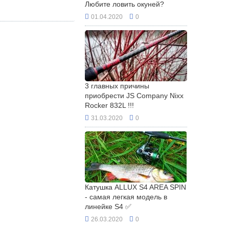
Любите ловить окуней?
01.04.2020
0
3 главных причины
приобрести JS Company Nixx
Rocker 832L !!!
31.03.2020
0
Катушка ALLUX S4 AREA SPIN
- самая легкая модель в
линейке S4 ✅
26.03.2020
0