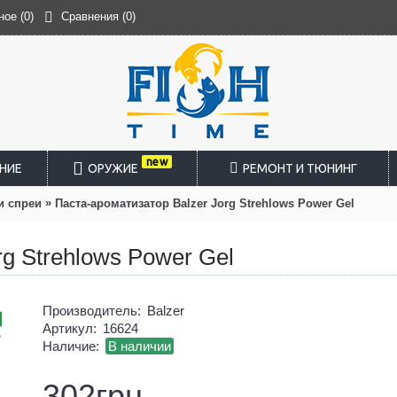
ное (
0
)
Сравнения (
0
)
new
НИЕ
ОРУЖИЕ
РЕМОНТ И ТЮНИНГ
»
и спреи
Паста-ароматизатор Balzer Jorg Strehlows Power Gel
g Strehlows Power Gel
Производитель:
Balzer
Артикул:
16624
Наличие:
В наличии
302грн