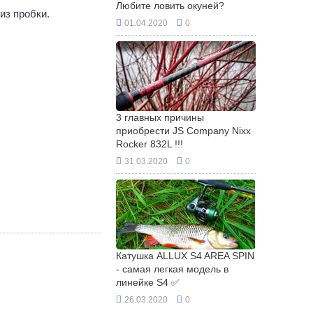
Любите ловить окуней?
из пробки.
01.04.2020
0
3 главных причины
приобрести JS Company Nixx
Rocker 832L !!!
31.03.2020
0
Катушка ALLUX S4 AREA SPIN
- самая легкая модель в
линейке S4 ✅
26.03.2020
0