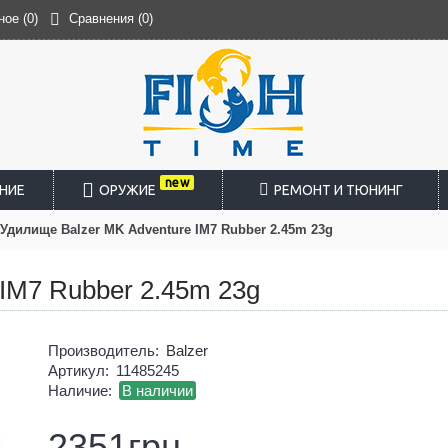
ное (
0
)
Сравнения (
0
)
new
НИЕ
ОРУЖИЕ
РЕМОНТ И ТЮНИНГ
Удилище Balzer MK Adventure IM7 Rubber 2.45m 23g
IM7 Rubber 2.45m 23g
Производитель:
Balzer
Артикул:
11485245
Наличие:
В наличии
2351грн