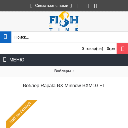
Связаться с нами
0 товар(ов) - 0грн
МЕНЮ
»
Воблеры
Воблер Rapala BX Minnow BXM10-FT
Нет на складе