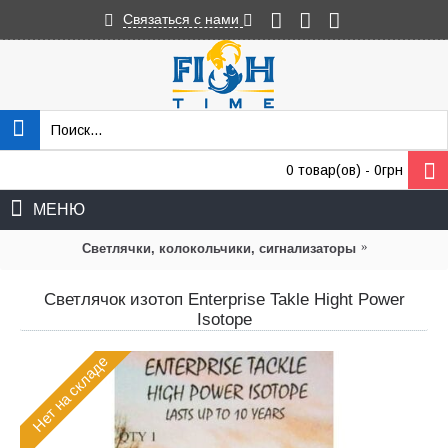
Связаться с нами
0 товар(ов) - 0грн
МЕНЮ
»
Светлячки, колокольчики, сигнализаторы
Светлячок изотоп Enterprise Takle Hight Power
Isotope
Нет на складе