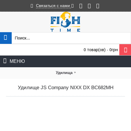
Связаться с нами
0 товар(ов) - 0грн
МЕНЮ
»
Удилища
Удилище JS Company NIXX DX BC682MH