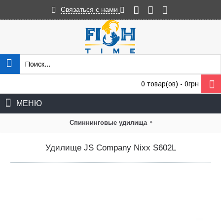
Связаться с нами
0 товар(ов) - 0грн
МЕНЮ
»
Спиннинговые удилища
Удилище JS Company Nixx S602L