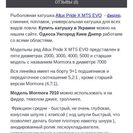
ОТЗЫВЫ (0)
Рыболовная катушка
Allux Pride X MTS EVO
-
фидер
,
спиннинг, поплавок, универсальная катушка для всех
видов ловли.
Купить катушку в Украине
можно на
нашем сайте.
Одесса Ужгород Киев Днепр
работаем
со всеми областями.
Модельны ряд Allux Pride X MTS EVO представлен в
пяти диаметрах 2000, 3000, 4000, 5000 и старшая
модель с названием Mormora в диаметре 7000
Вся линейка имеет на борту 9+1 подшипников и
передаточное соотношение 5,2:1 , кроме старшей
версии Mormora (4,7:1).
Модель Mormora 7010
можно использовать и на
фидер, тяжелом джиге, троллинге.
Фрикцион средне - быстрый, не очень глубокая,
конусная шпуля с клипсой ( ход шпули быстрый, что
позволяет делать более плотную намотку шнура ),
анодированный ролик лескоукладывателя,