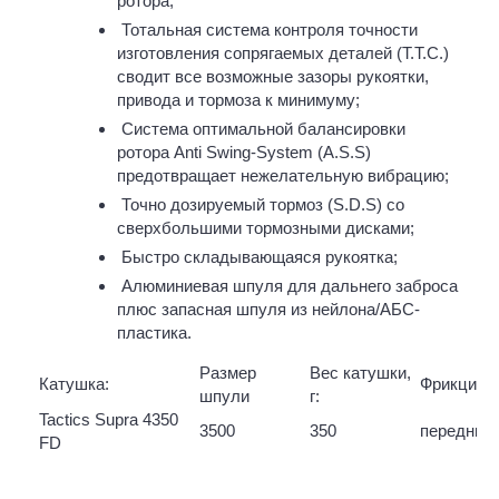
ротора;
Тотальная система контроля точности
изготовления сопрягаемых деталей (Т.Т.С.)
сводит все возможные зазоры рукоятки,
привода и тормоза к минимуму;
Система оптимальной балансировки
ротора Anti Swing-System (A.S.S)
предотвращает нежелательную вибрацию;
Точно дозируемый тормоз (S.D.S) со
сверхбольшими тормозными дисками;
Быстро складывающаяся рукоятка;
Алюминиевая шпуля для дальнего заброса
плюс запасная шпуля из нейлона/АБС-
пластика.
Размер
Вес катушки,
Катушка:
Фрикцион:
шпули
г:
Tactics Supra 4350
3500
350
передний
FD