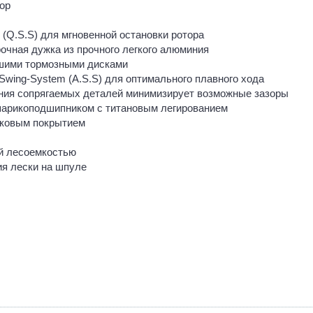
ор
 (Q.S.S) для мгновенной остановки ротора
очная дужка из прочного легкого алюминия
ьшими тормозными дисками
Swing-System (A.S.S) для оптимального плавного хода
ления сопрягаемых деталей минимизирует возможные зазоры
шарикоподшипником с титановым легированием
аковым покрытием
й лесоемкостью
ия лески на шпуле