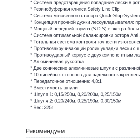
* Система предотвращения попадание лески в рот
* Резинобуферная клипса Safety Line Clip
* Система мгновенного стопора Quick-Stop-System
* Концепция прочной дужки лесоукладывателя: пр
* Мощный передний тормоз (S.D.S) с экстра-бол
* Система оптимальной балансировки ротора Anti 
* Тотальная система контроля точности изготов
* Противозакручивающий ролик укладки лески с 
* Противоударный корпус с двухкомпонентным л
* Алюминиевая рукоятка
* Две конические алюминиевые шпули с различно
* 10 линейных стопоров для надежного закреплен
* Передаточное отношение: 4,8:1
* Вместимость шпули
* Шпуля 1: 0,15/250м, 0,20/200м, 0,25/150м
* Шпуля 2: 0,20/240м, 0,25/190м, 0,30/150м
* Вес: 325г
Рекомендуем