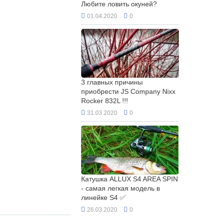
Любите ловить окуней?
01.04.2020
0
3 главных причины
приобрести JS Company Nixx
Rocker 832L !!!
31.03.2020
0
Катушка ALLUX S4 AREA SPIN
- самая легкая модель в
линейке S4 ✅
26.03.2020
0