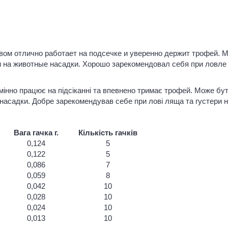
ом отлично работает на подсечке и уверенно держит трофей. 
 на животные насадки. Хорошо зарекомендовал себя при ловле 
мінно працює на підсіканні та впевнено тримає трофей. Може бу
асадки. Добре зарекомендував себе при лові ляща та густери на
Вага гачка г.
Кількість гачків
0,124
5
0,122
5
0,086
7
0,059
8
0,042
10
0,028
10
0,024
10
0,013
10