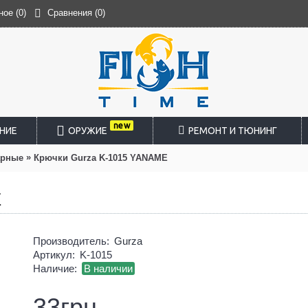
ное (
0
)
Сравнения (
0
)
new
НИЕ
ОРУЖИЕ
РЕМОНТ И ТЮНИНГ
»
арные
Крючки Gurza K-1015 YANAME
E
Производитель:
Gurza
Артикул:
K-1015
Наличие:
В наличии
33грн