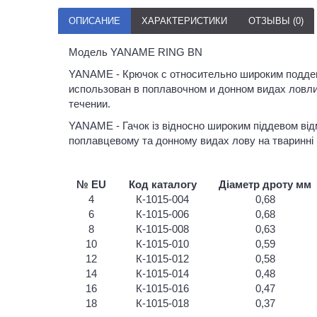
ОПИСАНИЕ
ХАРАКТЕРИСТИКИ
ОТЗЫВЫ (0)
Модель YANAME RING BN
YANAME - Крючок с относительно широким поддев
использован в поплавочном и донном видах ловли
течении.
YANAME - Гачок із відносно широким піддевом від
поплавцевому та донному видах лову на тваринні н
№ EU
Код каталогу
Діаметр дроту мм
4
К-1015-004
0,68
6
К-1015-006
0,68
8
К-1015-008
0,63
10
К-1015-010
0,59
12
К-1015-012
0,58
14
К-1015-014
0,48
16
К-1015-016
0,47
18
К-1015-018
0,37