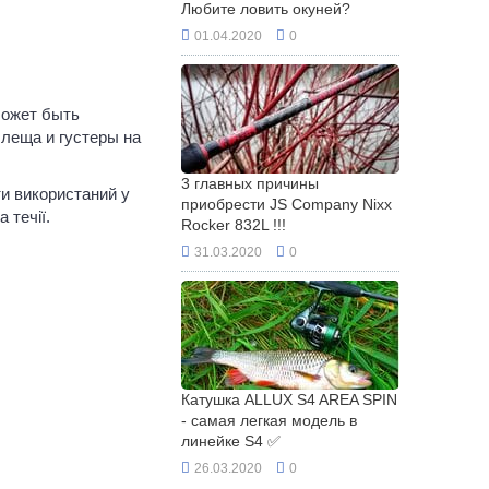
Любите ловить окуней?
01.04.2020
0
Может быть
леща и густеры на
3 главных причины
ти використаний у
приобрести JS Company Nixx
 течії.
Rocker 832L !!!
31.03.2020
0
Катушка ALLUX S4 AREA SPIN
- самая легкая модель в
линейке S4 ✅
26.03.2020
0