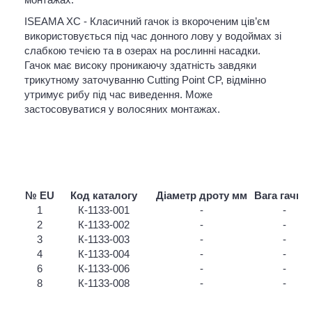
ISEAMA XC - Класичний гачок із вкороченим ців’єм
використовується під час донного лову у водоймах зі
слабкою течією та в озерах на рослинні насадки.
Гачок має високу проникаючу здатність завдяки
трикутному заточуванню Cutting Point CP, відмінно
утримує рибу під час виведення. Може
застосовуватися у волосяних монтажах.
№ EU
Код каталогу
Діаметр дроту мм
Вага гачка г
1
К-1133-001
-
-
2
К-1133-002
-
-
3
К-1133-003
-
-
4
К-1133-004
-
-
6
К-1133-006
-
-
8
К-1133-008
-
-