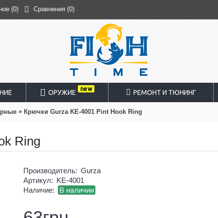
ное (
0
)
Сравнения (
0
)
new
НИЕ
ОРУЖИЕ
РЕМОНТ И ТЮНИНГ
»
арные
Крючки Gurza KE-4001 Pint Hook Ring
ok Ring
Производитель:
Gurza
Артикул:
KE-4001
Наличие:
В наличии
63грн