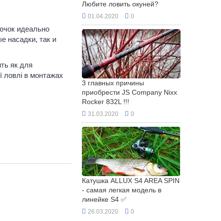
Любите ловить окуней?
01.04.2020
0
рючок идеально
е насадки, так и
ить як для
ої ловлі в монтажах
3 главных причины
приобрести JS Company Nixx
Rocker 832L !!!
31.03.2020
0
Катушка ALLUX S4 AREA SPIN
- самая легкая модель в
линейке S4 ✅
26.03.2020
0