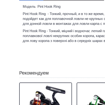
Модель Pint Hook Ring
Pint Hook Ring - Тонкий, прочный, и в то же врем
подойдет как для поплавочной ловли не крупных о
для донной ловли в монтажах для ловли карпа с п
Pint Hook Ring - Тонкий, міцний і водночас легкий 
поплавкової ловлі некрупних особин коропа, карася
для лову коропа з поверхні або в середніх шарах 
Рекомендуем