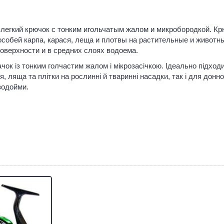
я, легкий крючок с тонким игольчатым жалом и микробородкой. К
собей карпа, карася, леща и плотвы на растительные и животны
оверхности и в средних слоях водоема.
гачок із тонким голчастим жалом і мікрозасічкою. Ідеально підход
, ляща та плітки на рослинні й тваринні насадки, так і для донн
водойми.