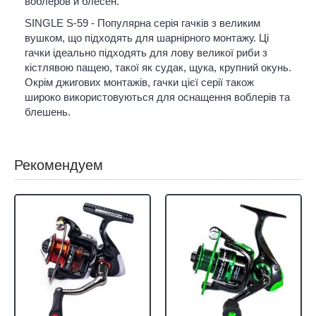
воблеров и блесен.
SINGLE S-59 - Популярна серія гачків з великим
вушком, що підходять для шарнірного монтажу. Ці
гачки ідеально підходять для лову великої риби з
кістлявою пащею, такої як судак, щука, крупний окунь.
Окрім джигових монтажів, гачки цієї серії також
широко використовуються для оснащення воблерів та
блешень.
Рекомендуем