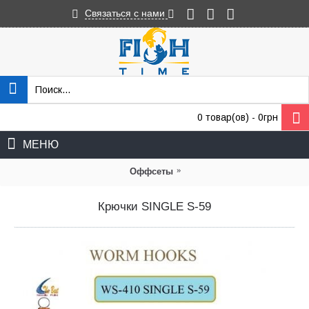
Связаться с нами
0 товар(ов) - 0грн
МЕНЮ
»
Оффсеты
Крючки SINGLE S-59