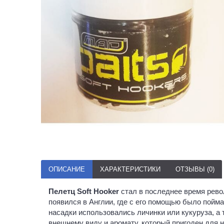
ОПИСАНИЕ
ХАРАКТЕРИСТИКИ
ОТЗЫВЫ (0)
Пелетц Soft Hooker
стал в последнее время револ
появился в Англии, где с его помощью было пойма
насадки использовались личинки или кукуруза, а 
внешнему виду и аромату, который пригоден для 