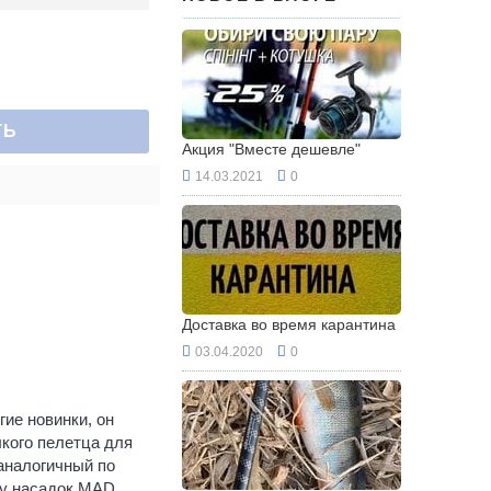
ТЬ
Акция "Вместе дешевле"
14.03.2021
0
Доставка во время карантина
03.04.2020
0
ие новинки, он
лкого пелетца для
 аналогичный по
му насадок MAD.