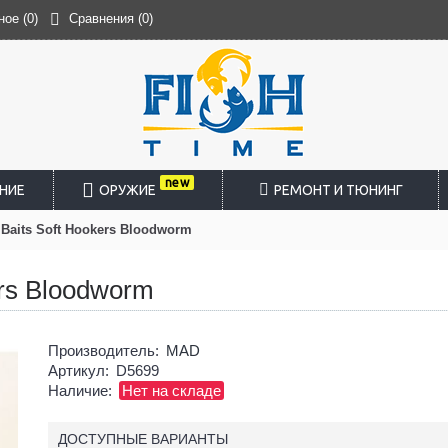
ное (
0
)
Сравнения (
0
)
new
НИЕ
ОРУЖИЕ
РЕМОНТ И ТЮНИНГ
Baits Soft Hookers Bloodworm
rs Bloodworm
Производитель:
MAD
Артикул:
D5699
Наличие:
Нет на складе
ДОСТУПНЫЕ ВАРИАНТЫ