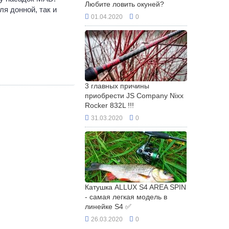
Любите ловить окуней?
ля донной, так и
01.04.2020
0
3 главных причины
приобрести JS Company Nixx
Rocker 832L !!!
31.03.2020
0
Катушка ALLUX S4 AREA SPIN
- самая легкая модель в
линейке S4 ✅
26.03.2020
0