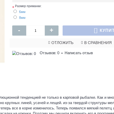
Размер приманки:
*
6мм
8мм
-
+
КУПИ
ОТЛОЖИТЬ
В СРАВНЕНИЯ
Отзывов: 0
Написать отзыв
•
юционной тенденцией не только в карповой рыбалке. Как и мног
но крупных линей, усачей и лещей. из-за твердой структуры ме
теперь все в корне изменилось. Теперь появился мягкий пелетц
насадки на крючки. Поэтому мы решили включить его в програм