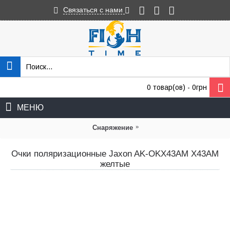
Связаться с нами
0 товар(ов) - 0грн
МЕНЮ
»
Снаряжение
Очки поляризационные Jaxon AK-OKX43AM X43AM
желтые