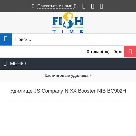
Связаться с нами
0 товар(ов) - 0грн
МЕНЮ
»
Кастинговые удилища
Удилище JS Company NIXX Booster NIB BC902H