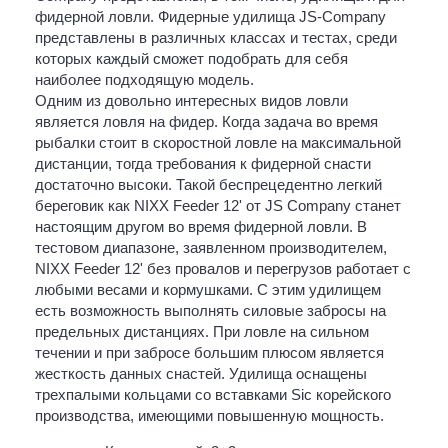
фидерной ловли. Фидерные удилища JS-Company
представлены в различных классах и тестах, среди
которых каждый сможет подобрать для себя
наиболее подходящую модель.
Одним из довольно интересных видов ловли
является ловля на фидер. Когда задача во время
рыбалки стоит в скоростной ловле на максимальной
дистанции, тогда требования к фидерной снасти
достаточно высоки. Такой беспрецедентно легкий
береговик как NIXX Feeder 12' от JS Company станет
настоящим другом во время фидерной ловли. В
тестовом диапазоне, заявленном производителем,
NIXX Feeder 12' без провалов и перегрузов работает с
любыми весами и кормушками. С этим удилищем
есть возможность выполнять силовые забросы на
предельных дистанциях. При ловле на сильном
течении и при забросе большим плюсом является
жесткость данных снастей. Удилища оснащены
трехпалыми кольцами со вставками Sic корейского
производства, имеющими повышенную мощность.