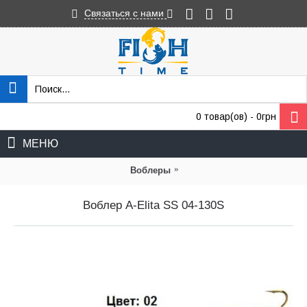
Связаться с нами
0 товар(ов) - 0грн
МЕНЮ
»
Воблеры
Воблер A-Elita SS 04-130S