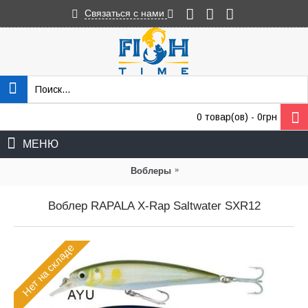
Связаться с нами
0 товар(ов) - 0грн
МЕНЮ
»
Воблеры
Воблер RAPALA X-Rap Saltwater SXR12
Нет на складе