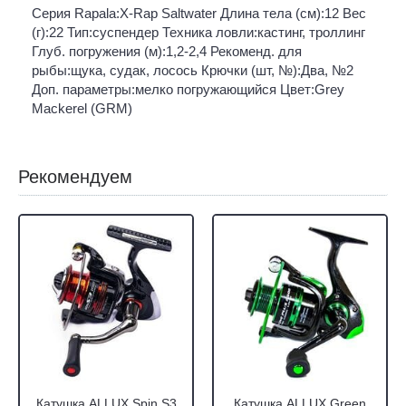
Серия Rapala:X-Rap Saltwater Длина тела (см):12 Вес
(г):22 Тип:суспендер Техника ловли:кастинг, троллинг
Глуб. погружения (м):1,2-2,4 Рекоменд. для
рыбы:щука, судак, лосось Крючки (шт, №):Два, №2
Доп. параметры:мелко погружающийся Цвет:Grey
Mackerel (GRM)
Рекомендуем
Катушка ALLUX Spin S3
Катушка ALLUX Green